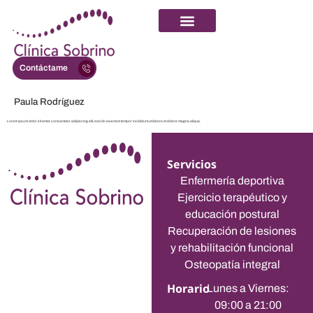
Contáctame
Paula Rodríguez
Lorem ipsum dolor sit amet, consectetur adipiscing elit, sed do eiusmod tempor incididunt ut labore et dolore magna aliqua.
Servicios
Enfermería deportiva
Ejercicio terapéutico y
educación postural
Recuperación de lesiones
y rehabilitación funcional
Osteopatía integral
Horario
Lunes a Viernes:
09:00 a 21:00