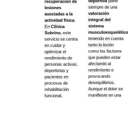
deportiva
parte
recuperación de
siempre de una
lesiones
valoración
asociadas a la
integral del
actividad física
.
sistema
En
Clínica
musculoesquelétic
Sobrino
, este
teniendo en cuenta
servicio se centra
tanto la lesión
en cuidar y
como los factores
optimizar el
que pueden estar
rendimiento de
afectando al
personas activas,
rendimiento o
deportistas y
provocando
pacientes en
desequilibrios.
procesos de
Aunque el dolor se
rehabilitación
manifieste en una
funcional.
zona concreta, el
Desde el control
análisis abarca
de la fatiga hasta la
también músculos
aplicación de
relacionados y
técnicas como
patrones de
vendaje