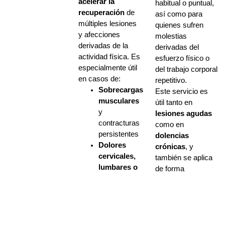
acelerar la
habitual o puntual,
recuperación
de
así como para
múltiples lesiones
quienes sufren
y afecciones
molestias
derivadas de la
derivadas del
actividad física. Es
esfuerzo físico o
especialmente útil
del trabajo corporal
en casos de:
repetitivo.
Sobrecargas
Este servicio es
musculares
útil tanto en
y
lesiones agudas
contracturas
como en
persistentes
dolencias
Dolores
crónicas
, y
cervicales,
también se aplica
lumbares o
de forma
dorsales
preventiva
en:
derivados
Deportistas
del esfuerzo
de cualquier
o la mala
nivel
mecánica
Trabajadores