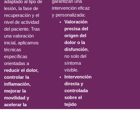
garantizan una
adaptado al tipo de
intervención eficaz
lesión, la fase de
y personalizada:
recuperación y el
Valoración
nivel de actividad
precisa del
del paciente. Tras
o
,
origen del
una valoración
dolor o la
inicial, aplicamos
disfunción
,
técnicas
no solo del
específicas
síntoma
orientadas a
visible.
reducir el dolor,
Intervención
controlar la
directa y
inflamación,
controlada
mejorar la
sobre el
movilidad y
tejido
acelerar la
afectado
,
recuperación
para
funcional
.
estimular la
Entre las
recuperación.
intervenciones
Activación
habituales se