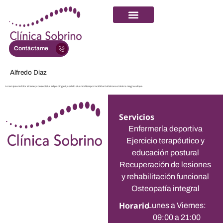
Contáctame
Alfredo Diaz
Lorem ipsum dolor sit amet, consectetur adipiscing elit, sed do eiusmod tempor incididunt ut labore et dolore magna aliqua.
Servicios
Enfermería deportiva
Ejercicio terapéutico y
educación postural
Recuperación de lesiones
y rehabilitación funcional
Osteopatía integral
Horario
Lunes a Viernes:
09:00 a 21:00