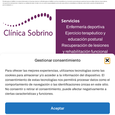
Fisioterapia en Astillero: tu salud y bienestar en buenas manos La fisioterapia en Astillero se ha convertido en un servicio esencial para quienes buscan aliviar dolores musculares,
recuperarse de lesiones o mejorar su calidad de vida. Contar con un centro especializado cerca de casa ofrece comodidad y confianza, sobre todo cuando el tratamiento es
personalizado […]
Servicios
Enfermería deportiva
Ejercicio terapéutico y
educación postural
Recuperación de lesiones
y rehabilitación funcional
Osteopatía integral
Gestionar consentimiento
Horario
Lunes a Viernes:
Para ofrecer las mejores experiencias, utilizamos tecnologías como las
09:00 a 21:00
cookies para almacenar y/o acceder a la información del dispositivo. El
Y horas a convenir
consentimiento de estas tecnologías nos permitirá procesar datos como el
Aviso legal, Política
comportamiento de navegación o las identificaciones únicas en este sitio.
No consentir o retirar el consentimiento, puede afectar negativamente a
de Privacidad y
ciertas características y funciones.
Política de Cookies
Transparencia
Aceptar